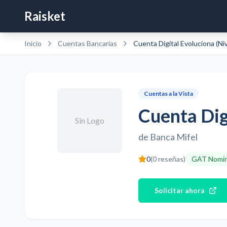
Raisket
Inicio
Cuentas Bancarias
Cuentas a la Vista
Cuenta Digi
Sin Logo
de
Banca Mifel
0
(
0
reseñas)
GAT Nomin
Solicitar ahora