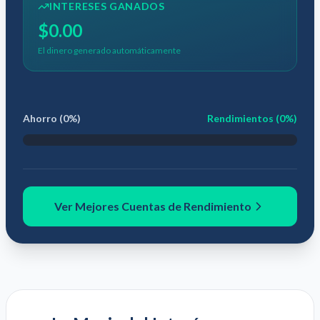
INTERESES GANADOS
$0.00
El dinero generado automáticamente
Ahorro (
0
%)
Rendimientos (
0
%)
Ver Mejores Cuentas de Rendimiento