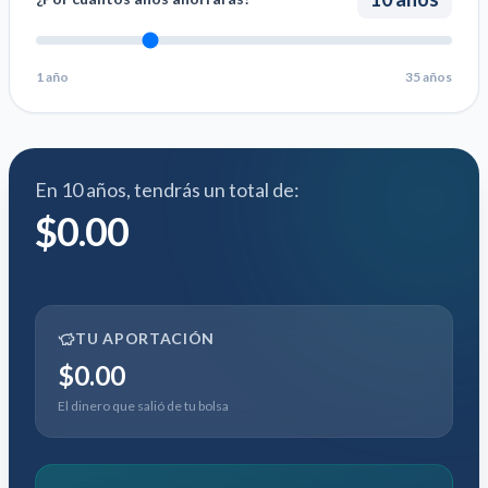
1 año
35 años
En
10
años, tendrás un total de:
$0.00
TU APORTACIÓN
$0.00
El dinero que salió de tu bolsa