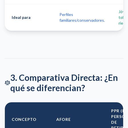
Jóven
Perfiles
Ideal para
toler
familiares/conservadores.
riesg
3. Comparativa Directa: ¿En
qué se diferencian?
PPR (P
PERSO
CONCEPTO
AFORE
DE
RETIRO