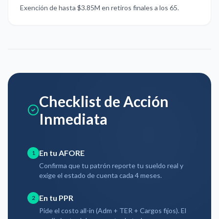
Exención de hasta $3.85M en retiros finales a los 65.
Checklist de Acción
Inmediata
En tu AFORE
1
Confirma que tu patrón reporte tu sueldo real y
exige el estado de cuenta cada 4 meses.
En tu PPR
2
Pide el costo all-in (Adm + TER + Cargos fijos). El