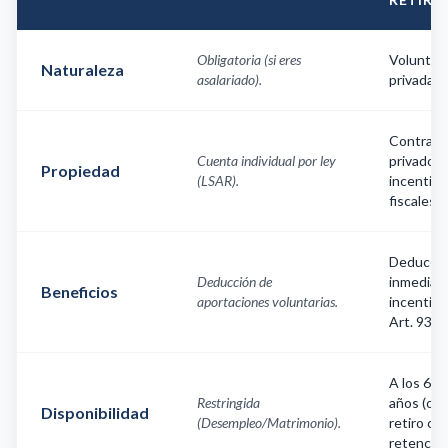
Obligatoria (si eres
Voluntari
Naturaleza
asalariado).
privada.
Contrato
Cuenta individual por ley
privado c
Propiedad
(LSAR).
incentivo
fiscales.
Deducci
Deducción de
inmediata
Beneficios
aportaciones voluntarias.
incentivo
Art. 93.
A los 65
Restringida
años (o
Disponibilidad
(Desempleo/Matrimonio).
retiro co
retención