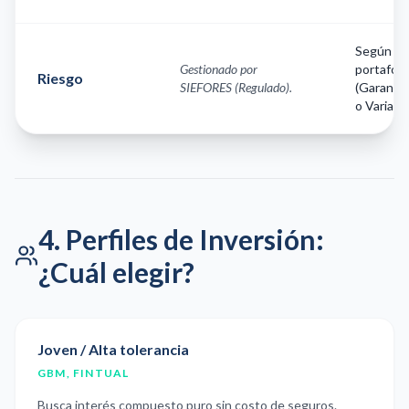
Según el
Gestionado por
portafoli
Riesgo
SIEFORES (Regulado).
(Garanti
o Variable
4. Perfiles de Inversión:
¿Cuál elegir?
Joven / Alta tolerancia
GBM, FINTUAL
Busca interés compuesto puro sin costo de seguros.