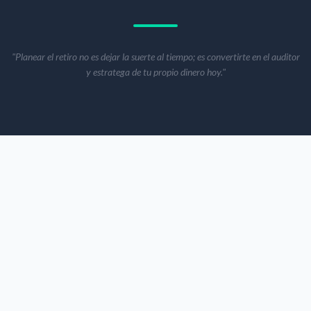
"Planear el retiro no es dejar la suerte al tiempo; es convertirte en el auditor
y estratega de tu propio dinero hoy."