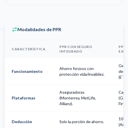
Modalidades de PPR
PPR CON SEGURO
PPR 
CARACTERÍSTICA
INTEGRADO
EJE
Gesti
Ahorro forzoso con
Funcionamiento
de po
protección vida/invalidez.
(ETFs
Aseguradoras
Casa
Plataformas
(Monterrey, MetLife,
(GBM
Allianz).
Fintua
100% 
Deducción
Solo la porción de ahorro.
(Art.