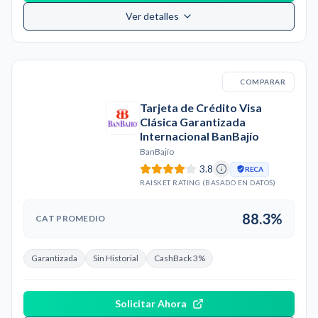
Ver detalles
COMPARAR
Tarjeta de Crédito Visa
Clásica Garantizada
Internacional BanBajío
BanBajío
3.8
RECA
RAISKET RATING (BASADO EN DATOS)
88.3%
CAT PROMEDIO
Garantizada
Sin Historial
CashBack 3%
Solicitar Ahora