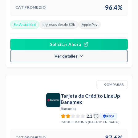
96.4%
CAT PROMEDIO
Sin Anualidad
Ingresos desde $5k
Apple Pay
Solicitar Ahora
Ver detalles
COMPARAR
Tarjeta de Crédito LineUp
Banamex
Banamex
2.1
RECA
RAISKET RATING (BASADO EN DATOS)
87.6%
CAT PROMEDIO