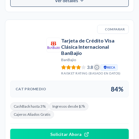
Ver detalles
COMPARAR
Tarjeta de Crédito Visa
Clásica Internacional
BanBajío
BanBajío
3.8
RECA
RAISKET RATING (BASADO EN DATOS)
84%
CAT PROMEDIO
CashBack hasta 3%
Ingresos desde $7k
Cajeros Aliados Gratis
Solicitar Ahora