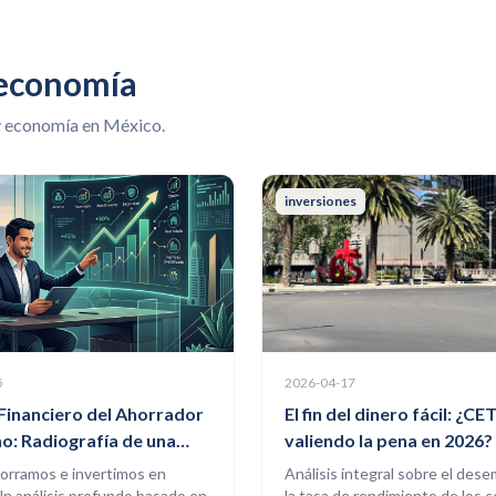
 economía
y economía en México.
inversiones
5
2026-04-17
l Financiero del Ahorrador
El fin del dinero fácil: ¿CE
o: Radiografía de una
valiendo la pena en 2026?
 Cautelosa
orramos e invertimos en
Análisis integral sobre el des
n análisis profundo basado en
la tasa de rendimiento de los 