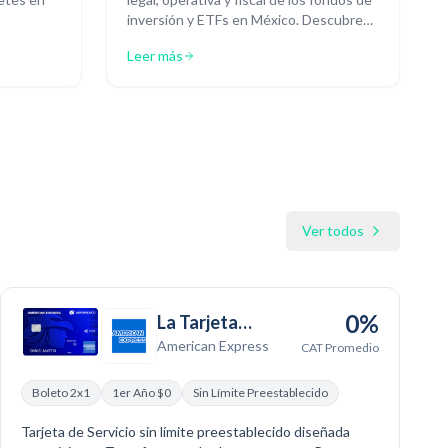
inversión y ETFs en México. Descubre
qué estructura se adapta mejor a tu
Leer más
estrategia de capital.
Ver todos
0%
La Tarjeta
American Express
American
CAT Promedio
Express
Boleto 2x1
1er Año $0
Sin Límite Preestablecido
Aeroméxico
Tarjeta de Servicio sin límite preestablecido diseñada