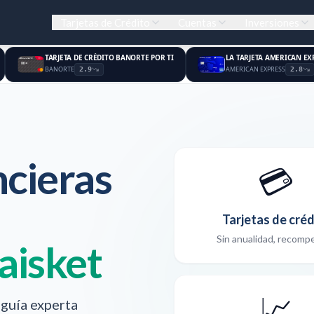
Tarjetas de Crédito
Cuentas
Inversiones
TARJETA DE CRÉDITO BANORTE POR TI
LA TARJETA AMERICAN E
BANORTE
AMERICAN EXPRESS
2.9
2.8
ncieras
💳
Tarjetas de créd
Sin anualidad, recomp
aisket
📈
guía experta