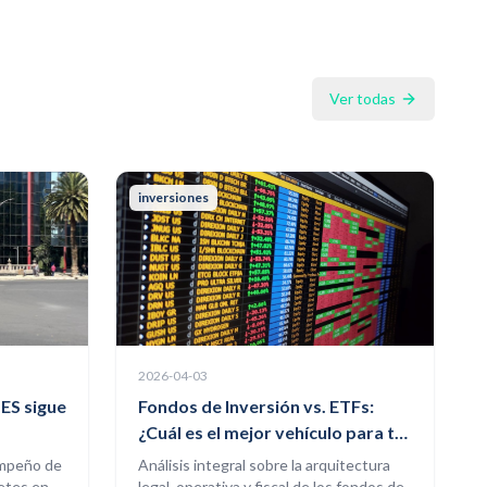
Ver todas
inversiones
2026-04-03
TES sigue
Fondos de Inversión vs. ETFs:
¿Cuál es el mejor vehículo para tu
capital en 2026?
empeño de
Análisis integral sobre la arquitectura
cetes en
legal, operativa y fiscal de los fondos de