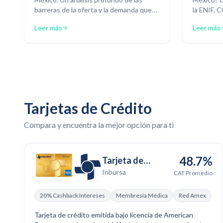
barreras de la oferta y la demanda que
la ENIF, 
limitan el acceso y el uso de servicios
por qué e
Leer más
Leer más
financieros formales.
cuáles son
ahorro pas
Tarjetas de Crédito
Compara y encuentra la mejor opción para ti
48.7%
Tarjeta de
Inbursa
Crédito Inbursa
CAT Promedio
Óptima
20% Cashback Intereses
Membresía Médica
Red Amex
Tarjeta de crédito emitida bajo licencia de American