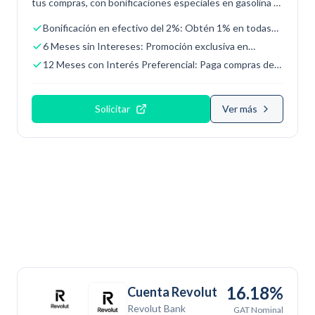
tus compras, con bonificaciones especiales en gasolina y
restaurantes, además de esquemas de financiamiento
Bonificación en efectivo del 2%: Obtén 1% en todas
preferencial
tus compras y un 1% adicional en gasolina (lunes a
6 Meses sin Intereses: Promoción exclusiva en
viernes) y restaurantes (sábado y domingo).
compras durante los primeros 30 días posteriores a la
12 Meses con Interés Preferencial: Paga compras de
activación de la tarjeta.
$4
Solicitar
Ver más
16.18%
Cuenta Revolut
Revolut Bank
GAT Nominal