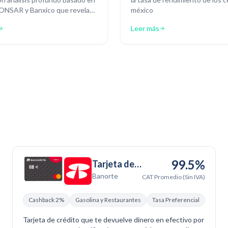
CONSAR y Banxico que revela
méxico
l efectivo sigue siendo rey y
Leer más
 los retos para pasar del
ivo a la inversión inteligente.
99.5%
Tarjeta de
Banorte
Crédito
CAT Promedio (Sin IVA)
Banorte
Cashback 2%
Gasolina y Restaurantes
Tasa Preferencial
Por Ti
Tarjeta de crédito que te devuelve dinero en efectivo por