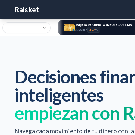
Raisket
TARJETA DE CRÉDITO INBURSA ÓPTIMA
INBURSA
3.7
Decisiones fina
inteligentes
empiezan con R
Navega cada movimiento de tu dinero con la 