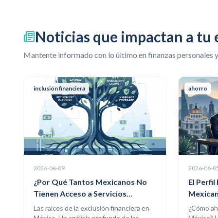
Noticias que impactan a tu
Mantente informado con lo último en finanzas personales 
inclusión financiera
ahorro
2026-06-09
2026-06-0
¿Por Qué Tantos Mexicanos No
El Perfi
Tienen Acceso a Servicios
Mexican
Financieros?
Cultura
Las raíces de la exclusión financiera en
¿Cómo ah
México. Un análisis profundo de las
México? U