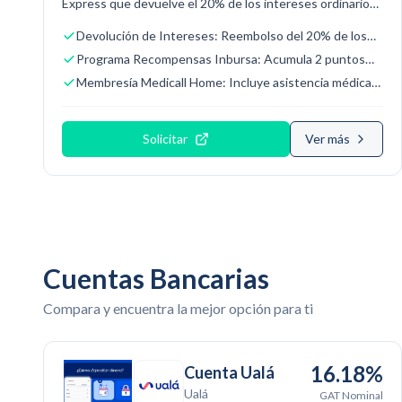
Express que devuelve el 20% de los intereses ordinarios
pagados oportunamente al cumplir con tres meses de
Devolución de Intereses: Reembolso del 20% de los
pagos puntuales consecutivos.
intereses ordinarios pagados al realizar puntualmente
Programa Recompensas Inbursa: Acumula 2 puntos
al menos el pago mínimo por 3 meses consecutivos.
por dólar en extranjero y aviones, 1.5 en restaurantes y
Membresía Medicall Home: Incluye asistencia médica
hoteles, y 1 punto en el resto de las compras.
24/7 y un check up anual sin costo para el titular,
extensivo a esposa e hijos.
Solicitar
Ver más
Cuentas Bancarias
Compara y encuentra la mejor opción para ti
16.18%
Cuenta Ualá
Ualá
GAT Nominal