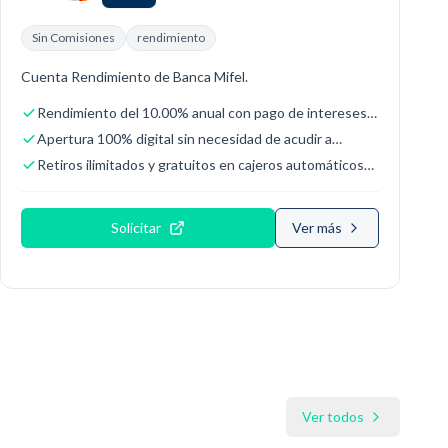
Sin Comisiones
rendimiento
Cuenta Rendimiento de Banca Mifel.
Rendimiento del 10.00% anual con pago de intereses
de manera diaria
Apertura 100% digital sin necesidad de acudir a
sucursal
Retiros ilimitados y gratuitos en cajeros automáticos
Mifel
Solicitar
Ver más
Ver todos