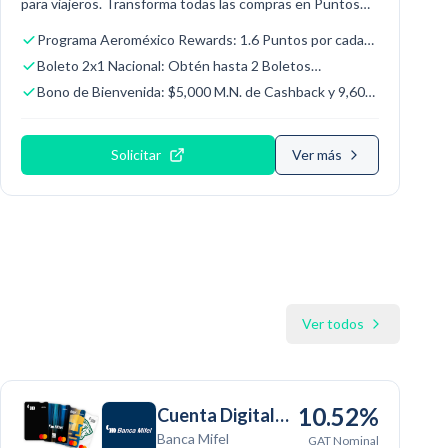
para viajeros. Transforma todas las compras en Puntos
Aeroméxico Rewards e incluye bonificaciones para
Programa Aeroméxico Rewards: 1.6 Puntos por cada
gastos cotidianos y beneficios exclusivos en vuelos.
Dólar Americano gastado, y 2.4 Puntos en compras
Boleto 2x1 Nacional: Obtén hasta 2 Boletos
directas en Aeroméxico.
Aeroméxico Rewards para un acompañante por
Bono de Bienvenida: $5,000 M.N. de Cashback y 9,600
aniversario y nivel de gasto anual.
Puntos Aeroméxico Rewards al solicitarla en línea y
cumplir meta de gasto.
Solicitar
Ver más
Ver todos
10.52%
Cuenta Digital
Banca Mifel
Mifel
GAT Nominal