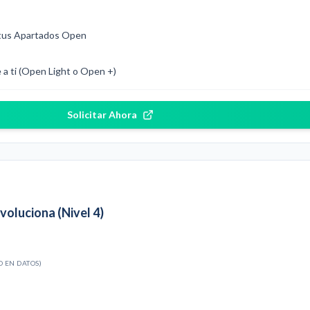
 tus Apartados Open
 a ti (Open Light o Open +)
Solicitar Ahora
voluciona (Nivel 4)
O EN DATOS)