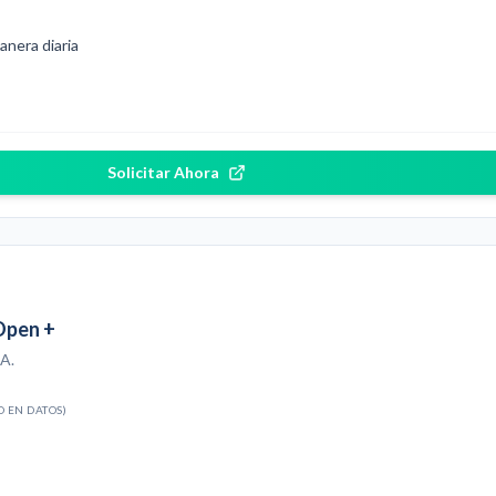
nera diaria
Solicitar Ahora
Open +
A.
O EN DATOS)