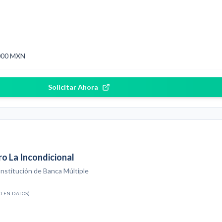
,000 MXN
Solicitar Ahora
o La Incondicional
Institución de Banca Múltiple
O EN DATOS)