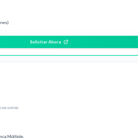
ones)
Solicitar Ahora
O EN DATOS)
nca Múltiple.