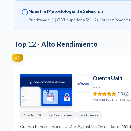
Nuestra Metodología de Selección
Priorizamos: (1) GAT superior a 5%, (2) Liquidez inmedia
Top
12
-
Alto Rendimiento
#
1
Cuenta Ualá
Ualá
5.0
RAISKET RATING (BASAD
Apertura $0
Sin Comisiones
rendimiento
Cuenta Rendimiento de Ualá, S.A., Institución de Banca Múlti