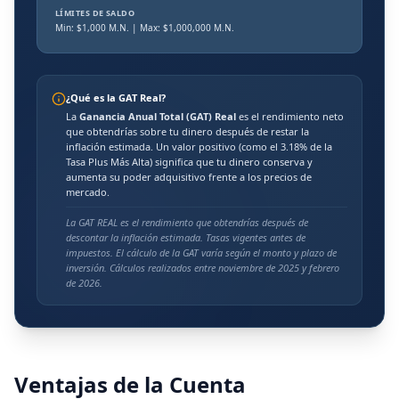
LÍMITES DE SALDO
Min: $
1,000
M.N.
| Max: $1,000,000 M.N.
¿Qué es la GAT Real?
La
Ganancia Anual Total (GAT) Real
es el rendimiento neto
que obtendrías sobre tu dinero después de restar la
inflación estimada. Un valor positivo (como el
3.18
% de la
Tasa Plus Más Alta) significa que tu dinero conserva y
aumenta su poder adquisitivo frente a los precios de
mercado.
La GAT REAL es el rendimiento que obtendrías después de
descontar la inflación estimada. Tasas vigentes antes de
impuestos. El cálculo de la GAT varía según el monto y plazo de
inversión. Cálculos realizados entre noviembre de 2025 y febrero
de 2026.
Ventajas de la Cuenta