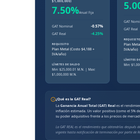
$1,000,000)
5.0
7.50
%
Anual Fija
GAT Nomi
-0.57
%
GAT Nominal
GAT Real
-4.25
%
GAT Real
REQUISIT
REQUISITO
Plan Metal
Plan Metal (Costo $4,188 +
IVA/año)
IVA/año)
LÍMITES D
LÍMITES DE SALDO
Min: $
1,00
Min: $
25,000.01
M.N.
| Max:
$1,000,000 M.N.
¿Qué es la GAT Real?
La
Ganancia Anual Total (GAT) Real
es el rendimie
inflación estimada. Un valor positivo (como el
5
% de
su poder adquisitivo frente a los precios de mercad
La GAT REAL es el rendimiento que obtendrías después de
vigente hasta notificación de terminación por parte de R