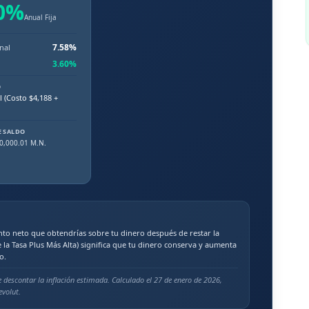
0
%
Anual Fija
7.58
%
nal
3.60
%
O
 (Costo $4,188 +
E SALDO
0,000.01
M.N.
nto neto que obtendrías sobre tu dinero después de restar la
 la Tasa Plus Más Alta) significa que tu dinero conserva y aumenta
o.
 descontar la inflación estimada. Calculado el 27 de enero de 2026,
evolut.