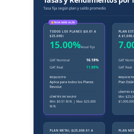
Tasa fija según plan y saldo promedio
TASA MÁS ALTA
TODOS LOS PLANES ($0.01 A
PLAN EST
$25,000)
A $1,000,
15.00
%
7.0
Anual Fija
16.18
%
GAT Nominal
GAT Nomi
11.88
%
GAT Real
GAT Real
REQUISITO
REQUISIT
Aplica para todos los Planes
Plan Está
Revolut
LÍMITES D
LÍMITES DE SALDO
Min: $
25,0
Min: $
0.01
M.N.
| Max: $25,000
$1,000,00
M.N.
PLAN METAL ($25,000.01 A
PLAN MET