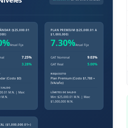
ÁNDAR ($25,000.01
PLAN PREMIUM ($25,000.01 A
000)
$1,000,000)
0
%
7.30
%
Anual Fija
Anual Fija
7.25
%
9.03
%
nal
GAT Nominal
3.28
%
5.00
%
GAT Real
O
REQUISITO
ndar (Costo $0)
Plan Premium (Costo $1,788 +
IVA/año)
E SALDO
00.01
M.N.
| Max:
LÍMITES DE SALDO
0 M.N.
Min: $
25,000.01
M.N.
| Max:
$1,000,000 M.N.
AL ($1,000,000.01+)