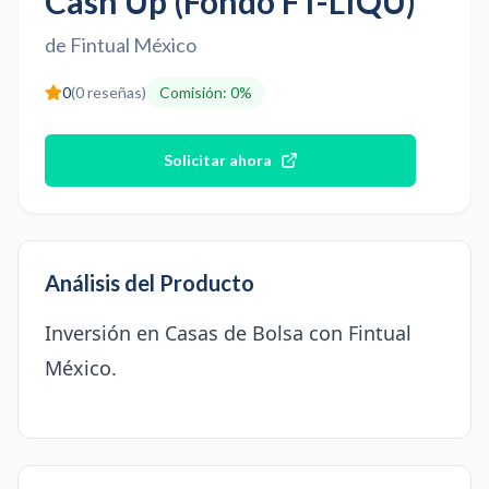
Cash Up (Fondo FT-LIQU)
de
Fintual México
0
(
0
reseñas)
Comisión
:
0%
Solicitar ahora
Análisis del Producto
Inversión en Casas de Bolsa con Fintual
México.