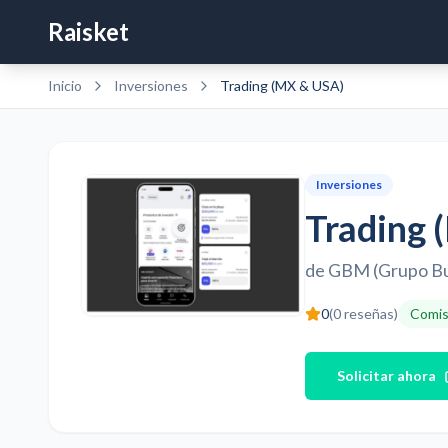
Raisket
Inicio
Inversiones
Trading (MX & USA)
Inversiones
Trading 
de
GBM (Grupo Bu
0
(
0
reseñas)
Comis
Solicitar ahora