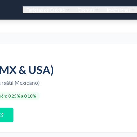
Tarjetas de Crédito
Cuentas
Inversiones
(MX & USA)
rsátil Mexicano)
ión
:
0.25% a 0.10%