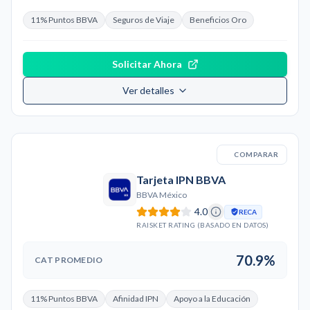
11% Puntos BBVA
Seguros de Viaje
Beneficios Oro
Solicitar Ahora
Ver detalles
COMPARAR
Tarjeta IPN BBVA
BBVA México
4.0
RECA
RAISKET RATING (BASADO EN DATOS)
70.9%
CAT PROMEDIO
11% Puntos BBVA
Afinidad IPN
Apoyo a la Educación