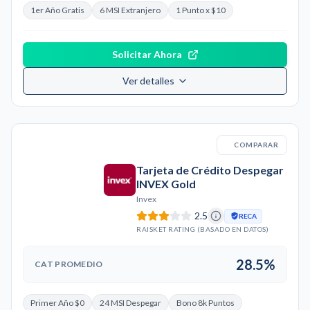
1er Año Gratis
6 MSI Extranjero
1 Punto x $10
Solicitar Ahora
Ver detalles
COMPARAR
Tarjeta de Crédito Despegar
INVEX Gold
Invex
2.5
RECA
RAISKET RATING (BASADO EN DATOS)
28.5%
CAT PROMEDIO
Primer Año $0
24 MSI Despegar
Bono 8k Puntos