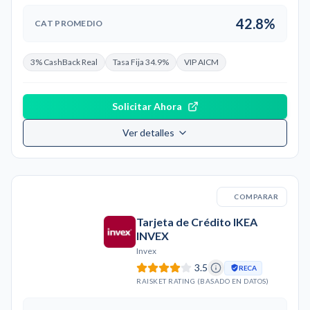
42.8%
CAT PROMEDIO
3% CashBack Real
Tasa Fija 34.9%
VIP AICM
Solicitar Ahora
Ver detalles
COMPARAR
Tarjeta de Crédito IKEA
INVEX
Invex
3.5
RECA
RAISKET RATING (BASADO EN DATOS)