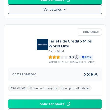
Ver detalles
COMPARAR
Tarjeta de Crédito Mifel
World Elite
Banca Mifel
3.0
RECA
RAISKET RATING (BASADO EN DATOS)
23.8%
CAT PROMEDIO
CAT 23.8%
3 Puntos Extranjero
LoungeKey Ilimitado
Solicitar Ahora