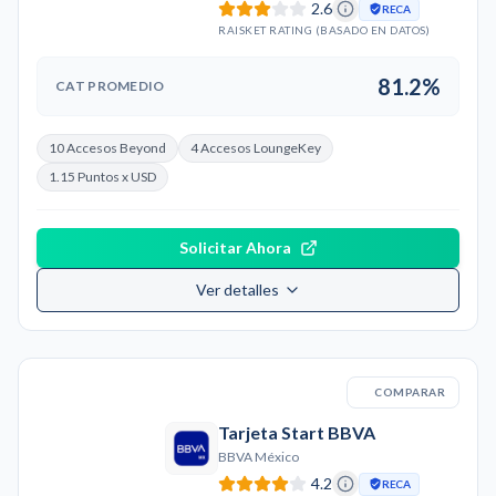
2.6
RECA
RAISKET RATING (BASADO EN DATOS)
81.2%
CAT PROMEDIO
10 Accesos Beyond
4 Accesos LoungeKey
1.15 Puntos x USD
Solicitar Ahora
Ver detalles
COMPARAR
Tarjeta Start BBVA
BBVA México
4.2
RECA