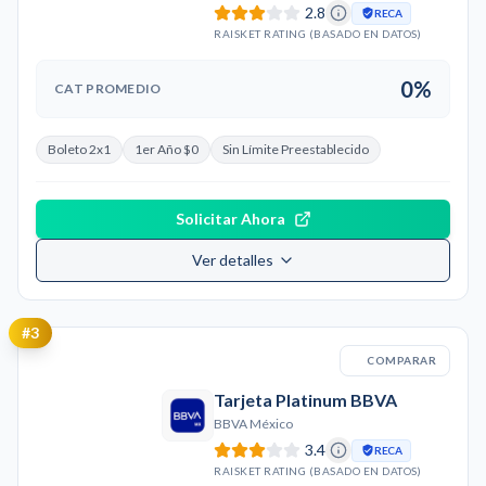
2.8
RECA
RAISKET RATING (BASADO EN DATOS)
0%
CAT PROMEDIO
Boleto 2x1
1er Año $0
Sin Límite Preestablecido
Solicitar Ahora
Ver detalles
#
3
COMPARAR
Tarjeta Platinum BBVA
BBVA México
3.4
RECA
RAISKET RATING (BASADO EN DATOS)