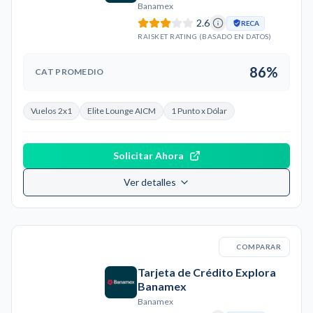
Banamex
2.6
RECA
RAISKET RATING (BASADO EN DATOS)
86%
CAT PROMEDIO
Vuelos 2x1
Elite Lounge AICM
1 Punto x Dólar
Solicitar Ahora
Ver detalles
COMPARAR
Tarjeta de Crédito Explora
Banamex
Banamex