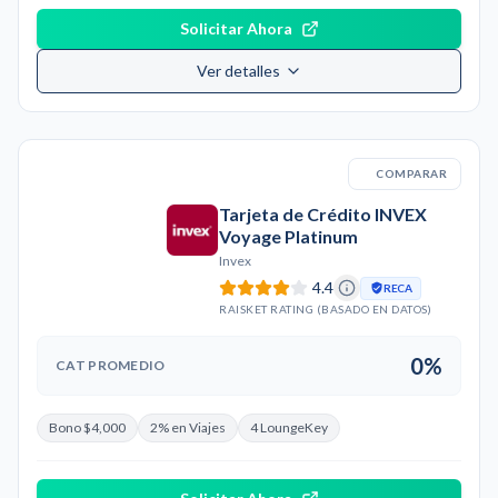
Solicitar Ahora
Ver detalles
COMPARAR
Tarjeta de Crédito INVEX
Voyage Platinum
Invex
4.4
RECA
RAISKET RATING (BASADO EN DATOS)
0%
CAT PROMEDIO
Bono $4,000
2% en Viajes
4 LoungeKey