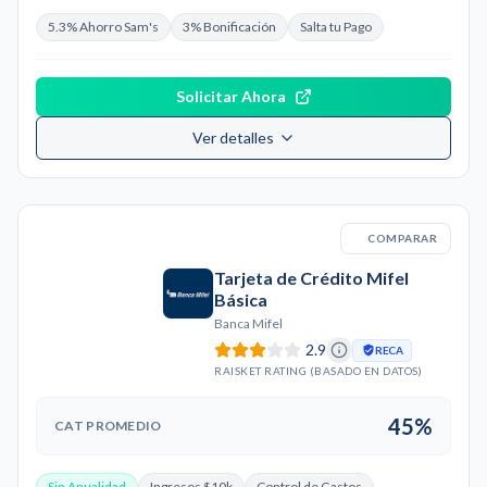
5.3% Ahorro Sam's
3% Bonificación
Salta tu Pago
Solicitar Ahora
Ver detalles
COMPARAR
Tarjeta de Crédito Mifel
Básica
Banca Mifel
2.9
RECA
RAISKET RATING (BASADO EN DATOS)
45%
CAT PROMEDIO
Sin Anualidad
Ingresos $10k
Control de Gastos