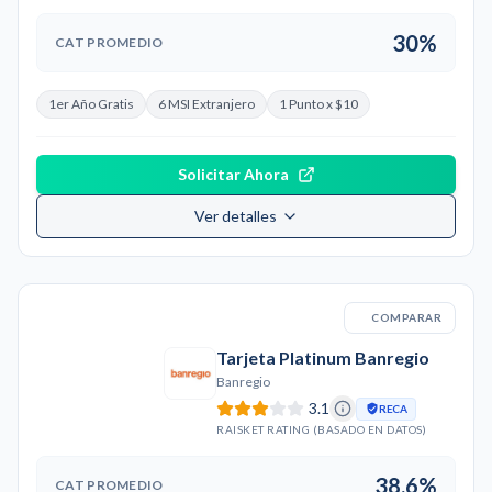
30%
CAT PROMEDIO
1er Año Gratis
6 MSI Extranjero
1 Punto x $10
Solicitar Ahora
Ver detalles
COMPARAR
Tarjeta Platinum Banregio
Banregio
3.1
RECA
RAISKET RATING (BASADO EN DATOS)
38.6%
CAT PROMEDIO