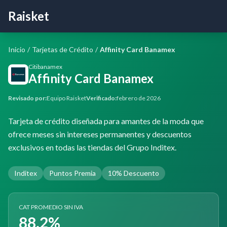
Raisket
Inicio
/
Tarjetas de Crédito
/
Affinity Card Banamex
Citibanamex
Affinity Card Banamex
Revisado por:
Equipo Raisket
Verificado:
febrero de 2026
Tarjeta de crédito diseñada para amantes de la moda que
ofrece meses sin intereses permanentes y descuentos
exclusivos en todas las tiendas del Grupo Inditex.
Inditex
Puntos Premia
10% Descuento
CAT PROMEDIO SIN IVA
88.2%