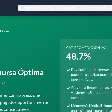
Tarjetas de Crédito
Cuentas
Inversiones
Tarjeta de Crédito Inbursa Óptima
CAT PROMEDIO SIN IVA
48.7%
Devolución de Intereses: 
nbursa Óptima
pagados al realizar puntu
consecutivos.
2026
Programa Recompensas Inb
y aviones, 1.5 en restauran
 American Express que
compras.
os pagados oportunamente
Membresía Medicall Home: 
es consecutivos.
anual sin costo para el titu