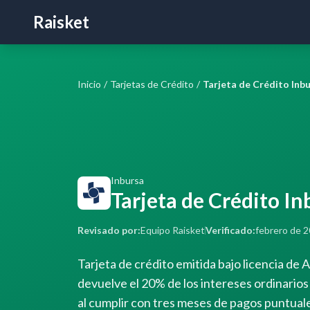
Raisket
Inicio
/
Tarjetas de Crédito
/
Inbursa
Tarjeta de Crédito I
Revisado por:
Equipo Raisket
Verificado:
febrero de 
Tarjeta de crédito emitida bajo licencia de
devuelve el 20% de los intereses ordinari
al cumplir con tres meses de pagos puntual