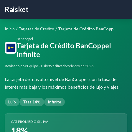
Raisket
Inicio
/
Tarjetas de Crédito
/
Tarjeta de Crédito BanCoppel Infinite
Bancoppel
Tarjeta de Crédito BanCoppel
Infinite
Revisado por:
Equipo Raisket
Verificado:
febrero de 2026
La tarjeta de más alto nivel de BanCoppel, con la tasa de
interés más baja y los máximos beneficios de lujo y viajes.
Lujo
Tasa 14%
Infinite
CAT PROMEDIO SIN IVA
18%