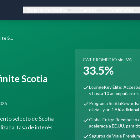
Tarjetas de Crédito
Cuentas
Inversiones
Tarjeta de Crédito Infinite Scotia Wealth Management
CAT PROMEDIO sin IVA
33.5%
inite Scotia
LoungeKey Élite: Accesos i
y hasta 10 acompañantes a
2026
Programa ScotiaRewards:
diarias y un 1.5% adiciona
mento selecto de Scotia
Global Entry: Reembolso 
acelerada a EE.UU. para tit
zada, tasa de interés
Seguros de Viaje Premium