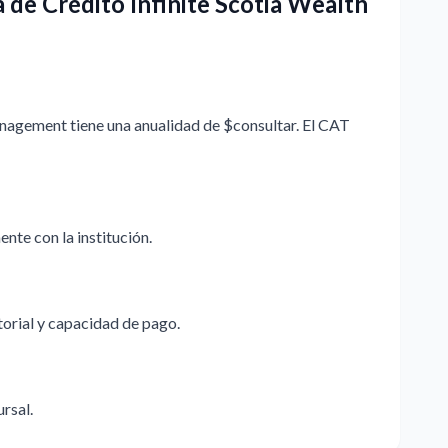
a de Crédito Infinite Scotia Wealth
anagement tiene una anualidad de $consultar. El CAT
nte con la institución.
storial y capacidad de pago.
ursal.