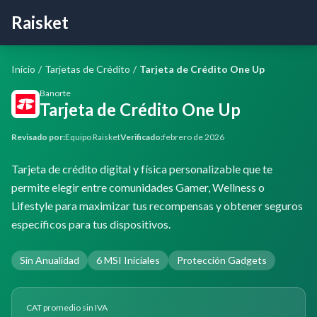
Raisket
Inicio
/
Tarjetas de Crédito
/
Tarjeta de Crédito One Up
Banorte
Tarjeta de Crédito One Up
Revisado por:
Equipo Raisket
Verificado:
febrero de 2026
Tarjeta de crédito digital y física personalizable que te
permite elegir entre comunidades Gamer, Wellness o
Lifestyle para maximizar tus recompensas y obtener seguros
específicos para tus dispositivos.
Sin Anualidad
6 MSI Iniciales
Protección Gadgets
CAT promedio sin IVA