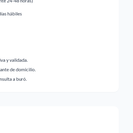
ente 24-48 horas)
días hábiles
va y validada.
ante de domicilio.
nsulta a buró.