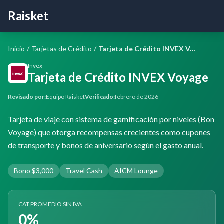
Raisket
Inicio
/
Tarjetas de Crédito
/
Tarjeta de Crédito INVEX Voyage
Invex
Tarjeta de Crédito INVEX Voyage
Revisado por:
Equipo Raisket
Verificado:
febrero de 2026
Tarjeta de viaje con sistema de gamificación por niveles (Bon
Voyage) que otorga recompensas crecientes como cupones
de transporte y bonos de aniversario según el gasto anual.
Bono $3,000
Travel Cash
AICM Lounge
CAT PROMEDIO SIN IVA
0%