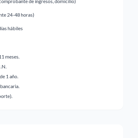
comprobante de ingresos, domicilio)
ente 24-48 horas)
días hábiles
 11 meses.
.N.
de 1 año.
 bancaria.
porte).