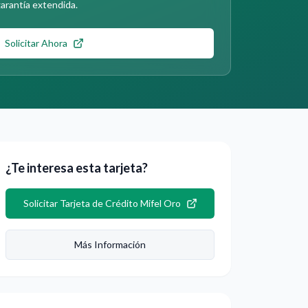
arantía extendida.
Solicitar Ahora
¿Te interesa esta tarjeta?
Solicitar
Tarjeta de Crédito Mifel Oro
Más Información