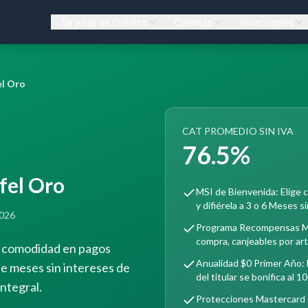
Tarjetas de Crédito
Cuentas
Inversiones
el Oro
CAT PROMEDIO SIN IVA
76.5%
fel Oro
MSI de Bienvenida: Elige 
y difiérela a 3 o 6 Meses s
2026
Programa Recompensas Mif
compra, canjeables por artí
 y comodidad en pagos
Anualidad $0 Primer Año: L
de meses sin intereses de
del titular se bonifica al 1
ntegral.
Protecciones Mastercard O