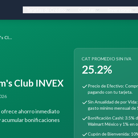
Tarjetas de Crédito
Cuentas
Inversiones
Tarjeta de Crédito Sam's Club INVEX
CAT PROMEDIO SIN IVA
25.2%
am's Club INVEX
Precio de Efectivo: Compra
pagando con tu tarjeta.
2026
Sin Anualidad de por Vida:
gasto mínimo mensual de
 ofrece ahorro inmediato
Bonificación Cashi: 3.5%
 y acumular bonificaciones
Walmart México y 1% en o
Cupón de Bienvenida: 10%