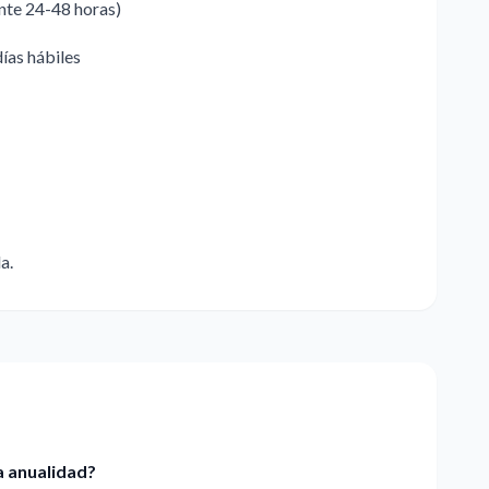
ente 24-48 horas)
días hábiles
a.
a anualidad?