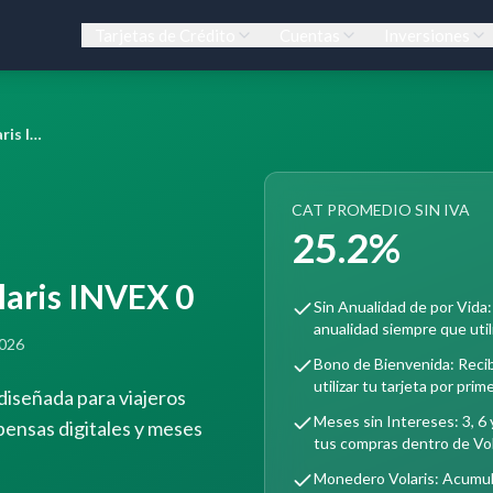
Tarjetas de Crédito
Cuentas
Inversiones
Tarjeta de Crédito Volaris INVEX 0
CAT PROMEDIO SIN IVA
25.2%
laris INVEX 0
Sin Anualidad de por Vida:
anualidad siempre que utili
2026
Bono de Bienvenida: Recib
utilizar tu tarjeta por prim
 diseñada para viajeros
Meses sin Intereses: 3, 6
ensas digitales y meses
tus compras dentro de Vol
Monedero Volaris: Acumul